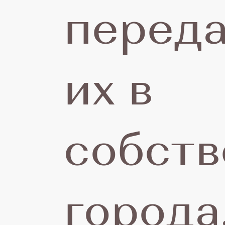
30
переда
ап
их в
20
собств
Г
города