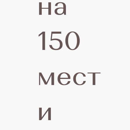
на
150
мест
и