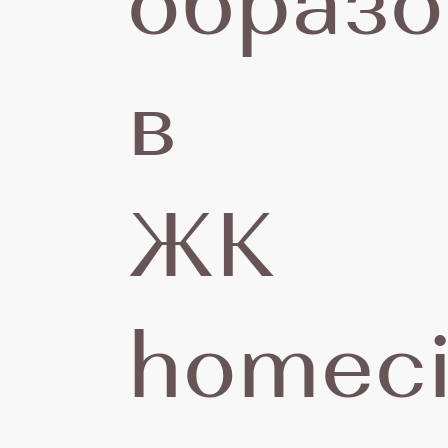
образо
б
в
ЖК
з
homeci