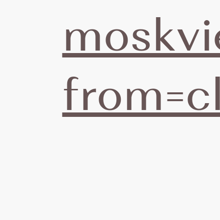
moskvi
Н
from=c
п