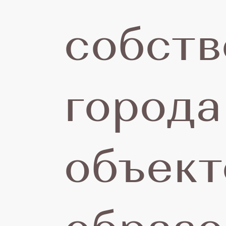
2
собств
г
города
о
объект
п