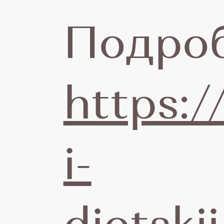
Подроб
https:/
27
i-
де