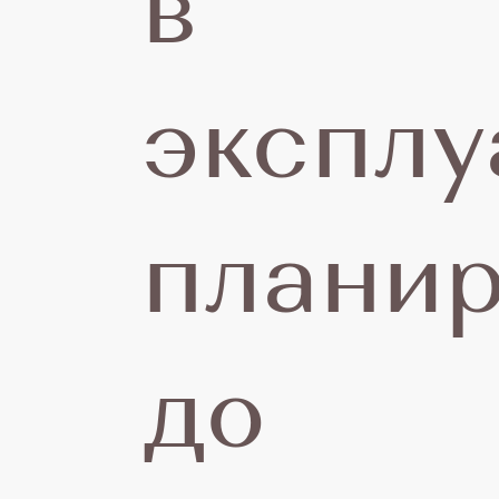
в
н
экспл
м
планир
до
п