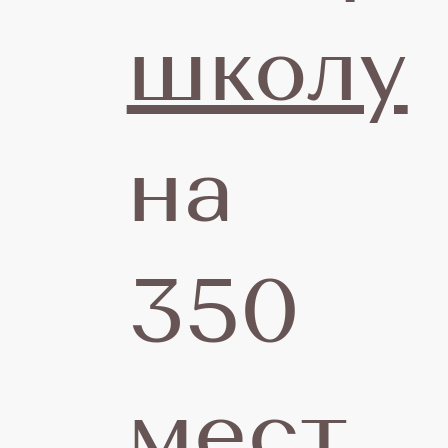
школу
Р
на
350
мест