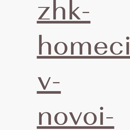
zhk-
о
homeci
п
v-
н
novoi-