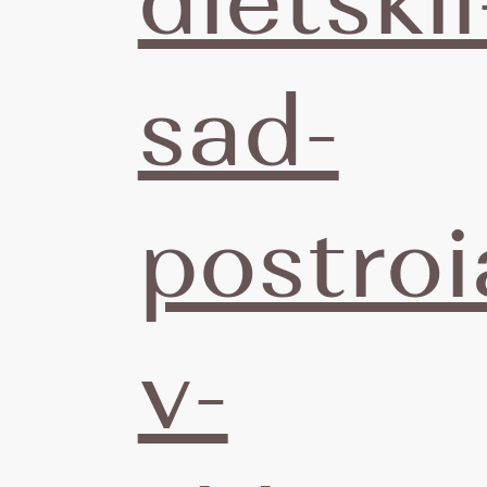
dietskii
20
sad-
postroi
Г
v-
р