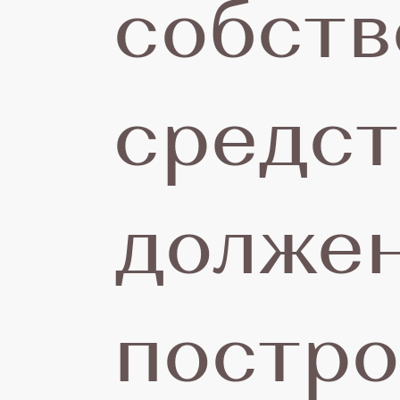
собст
п
средст
н
долже
постро
Д