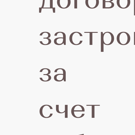
догово
застр
Г
за
р
счет
о