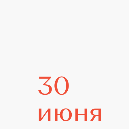
30
home
июня