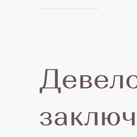
22
се
20
Девел
заклю