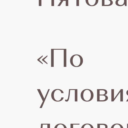
11
«По
ию
услови
20