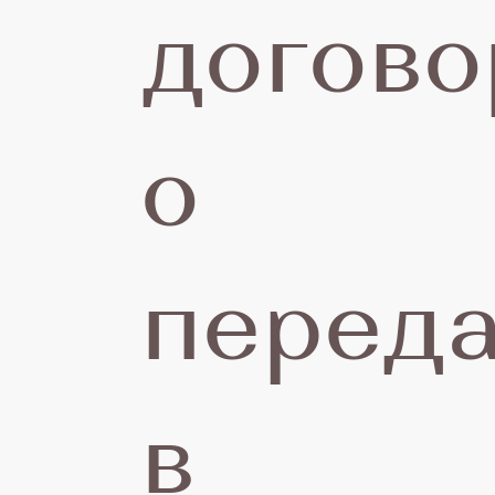
С
догово
0
о
о
перед
в