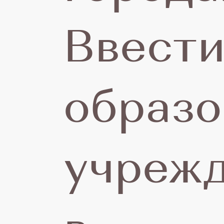
Ввест
р
образо
о
учреж
п