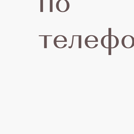
по
де
телефо
20
Г