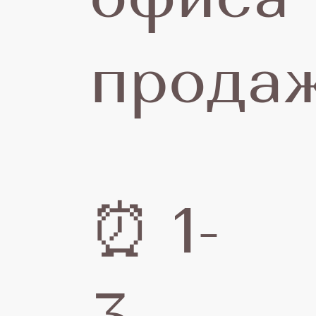
офиса
продаж
⏰ 1-