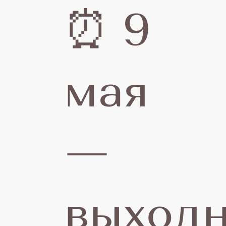
⏰ 9
мая
—
выход