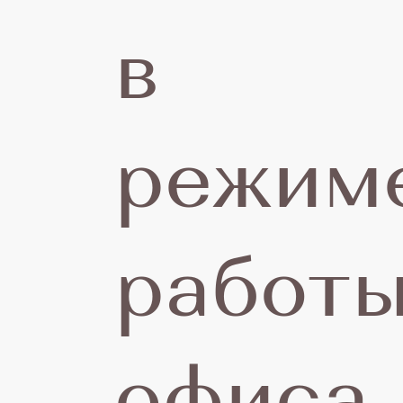
в
режим
работ