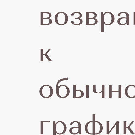
возвр
п
к
обычн
график