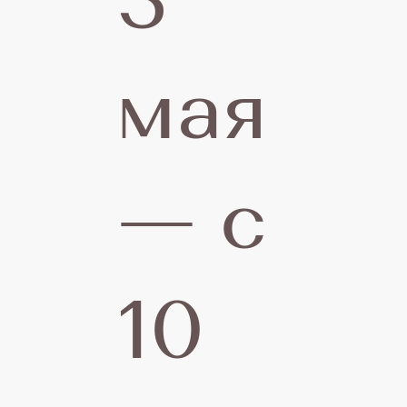
3
мая
— с
11
10
ию