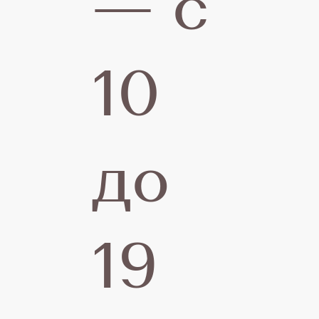
— с
Г
10
р
до
19
о