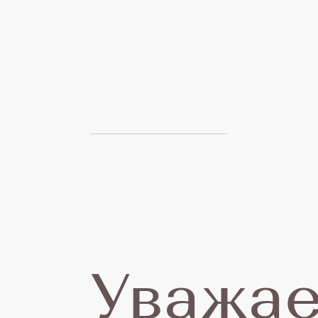
22
се
20
Уважа