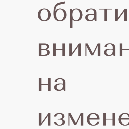
обрати
п
внима
б
на
з
измен