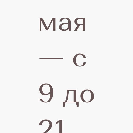
мая
о
— с
п
9 до
н
21