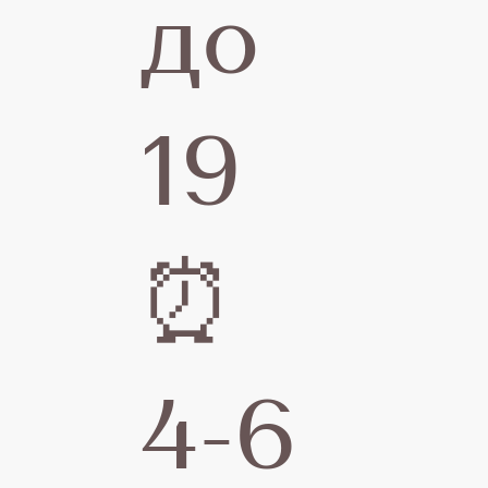
до
20
19
Г
⏰
р
4-6