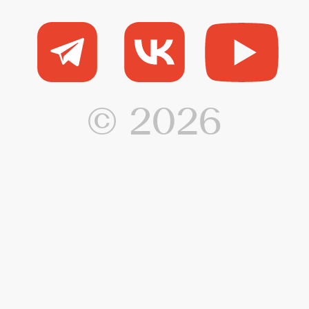
н
© 2026
Н
п