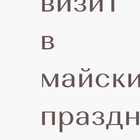
визит
2
в
майск
г
праздн
о