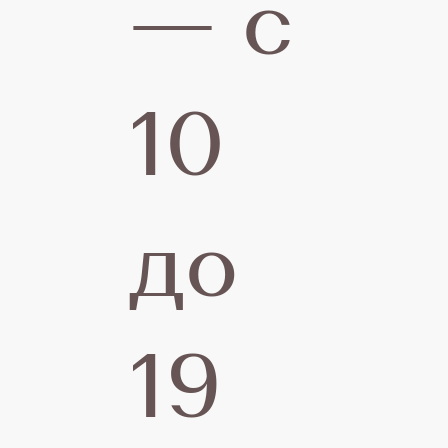
— с
10
до
19