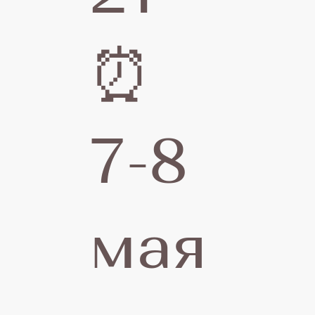
Д
⏰
Р
7-8
мая