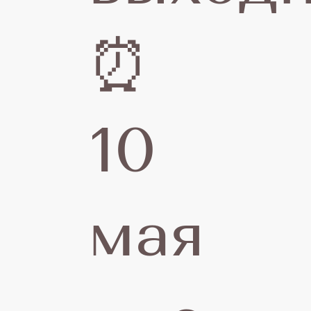
⏰
30
10
ап
20
мая