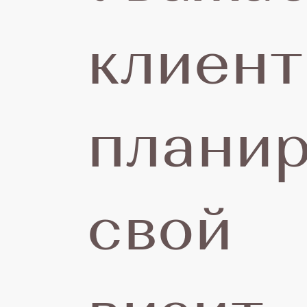
клиент
С
планир
0
свой
о