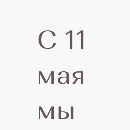
п
С 11
н
мая
м
мы