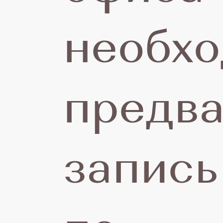
необх
предва
запись
27